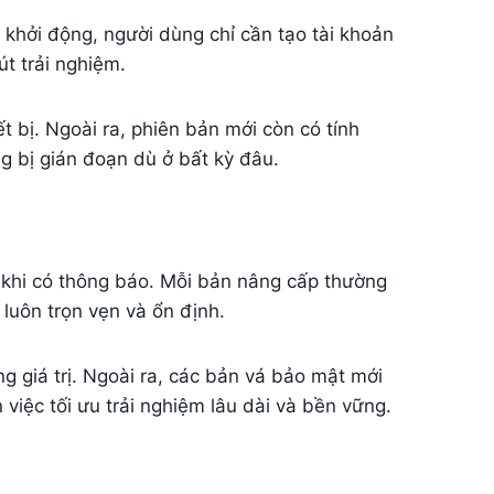
 khởi động, người dùng chỉ cần tạo tài khoản
t trải nghiệm.
t bị. Ngoài ra, phiên bản mới còn có tính
ng bị gián đoạn dù ở bất kỳ đâu.
khi có thông báo. Mỗi bản nâng cấp thường
 luôn trọn vẹn và ổn định.
g giá trị. Ngoài ra, các bản vá bảo mật mới
việc tối ưu trải nghiệm lâu dài và bền vững.