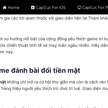
Home
CapCut For iOS
CapCut For 
 gia các trò quen thuộc với giao diện tiện lợi.Tham khả
h xu hướng nổi bật của cộng đồng yêu thích game trí tuệ,
iữa chiến thuật tinh tế và may mắn ngẫu nhiên. Hãy dấn
ôm nay.
me đánh bài đổi tiền mặt
mặt
không chỉ mở ra cơ hội thư giãn mà còn là cách rè
i hàng triệu người yêu thích trò chơi trí tuệ. Giao diện 
.