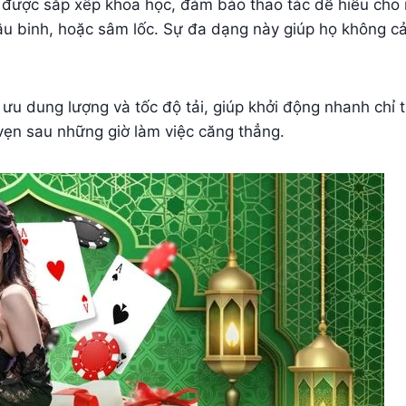
được sắp xếp khoa học, đảm bảo thao tác dễ hiểu cho m
mậu binh, hoặc sâm lốc. Sự đa dạng này giúp họ không 
i ưu dung lượng và tốc độ tải, giúp khởi động nhanh chỉ 
 vẹn sau những giờ làm việc căng thẳng.