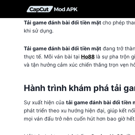
Skip
to
content
Tải game đánh bài đổi tiền mặt
cho phép tham
khi sử dụng.
Tải game đánh bài đổi tiền mặt
đang trở thàn
thực tế. Mỗi ván bài tại
Ho88
là sự pha trộn g
và tận hưởng cảm xúc chiến thắng trọn vẹn h
Hành trình khám phá tải ga
Sự xuất hiện của
tải game đánh bài đổi tiền 
phát triển theo xu hướng hiện đại, giúp kết nố
mọi ván đấu trở nên cuốn hút hơn bao giờ hết