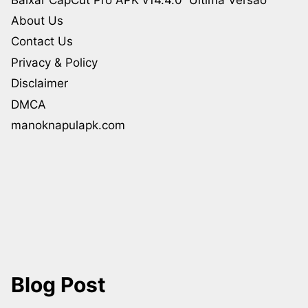
About Us
Contact Us
Privacy & Policy
Disclaimer
DMCA
manoknapulapk.com
Blog Post