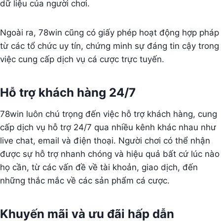
dữ liệu của người chơi.
Ngoài ra, 78win cũng có giấy phép hoạt động hợp pháp
từ các tổ chức uy tín, chứng minh sự đáng tin cậy trong
việc cung cấp dịch vụ cá cược trực tuyến.
Hỗ trợ khách hàng 24/7
78win luôn chú trọng đến việc hỗ trợ khách hàng, cung
cấp dịch vụ hỗ trợ 24/7 qua nhiều kênh khác nhau như
live chat, email và điện thoại. Người chơi có thể nhận
được sự hỗ trợ nhanh chóng và hiệu quả bất cứ lúc nào
họ cần, từ các vấn đề về tài khoản, giao dịch, đến
những thắc mắc về các sản phẩm cá cược.
Khuyến mãi và ưu đãi hấp dẫn