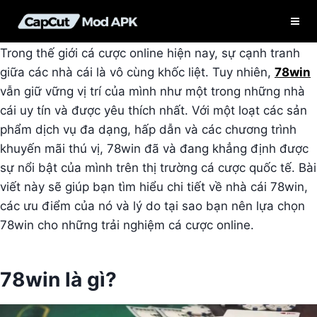
Skip
to
content
Trong thế giới cá cược online hiện nay, sự cạnh tranh
giữa các nhà cái là vô cùng khốc liệt. Tuy nhiên,
78win
vẫn giữ vững vị trí của mình như một trong những nhà
cái uy tín và được yêu thích nhất. Với một loạt các sản
phẩm dịch vụ đa dạng, hấp dẫn và các chương trình
khuyến mãi thú vị, 78win đã và đang khẳng định được
sự nổi bật của mình trên thị trường cá cược quốc tế. Bài
viết này sẽ giúp bạn tìm hiểu chi tiết về nhà cái 78win,
các ưu điểm của nó và lý do tại sao bạn nên lựa chọn
78win cho những trải nghiệm cá cược online.
78win là gì?