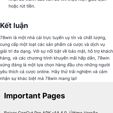
hoặc rút tiền.
Kết luận
78win là một nhà cái trực tuyến uy tín và chất lượng,
cung cấp một loạt các sản phẩm cá cược và dịch vụ
giải trí đa dạng. Với sự nổi bật về bảo mật, hỗ trợ khách
hàng, và các chương trình khuyến mãi hấp dẫn, 78win
xứng đáng là một lựa chọn hàng đầu cho những người
yêu thích cá cược online. Hãy thử trải nghiệm và cảm
nhận sự khác biệt mà 78win mang lại!
Important Pages
Baixar CapCut Pro APK v14.4.0 Última Versão