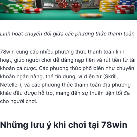
Linh hoạt chuyển đổi giữa các phương thức thanh toán
78win cung cấp nhiều phương thức thanh toán linh
hoạt, giúp người chơi dễ dàng nạp tiền và rút tiền từ tài
khoản cá cược. Các phương thức phổ biến như chuyển
khoản ngân hàng, thẻ tín dụng, ví điện tử (Skrill,
Neteller), và các phương thức thanh toán địa phương
khác đều được hỗ trợ, mang đến sự thuận tiện tối đa
cho người chơi.
Những lưu ý khi chơi tại 78win