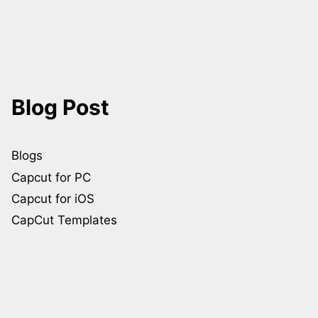
Blog Post
Blogs
Capcut for PC
Capcut for iOS
CapCut Templates