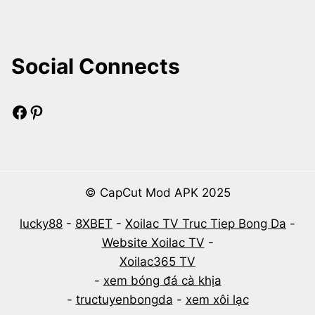
Social Connects
Facebook
Pinterest
© CapCut Mod APK 2025
lucky88
-
8XBET
-
Xoilac TV Truc Tiep Bong Da
-
Website Xoilac TV
-
Xoilac365 TV
-
xem bóng đá cà khịa
-
tructuyenbongda
-
xem xôi lạc