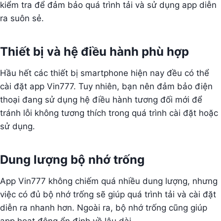
kiểm tra để đảm bảo quá trình tải và sử dụng app diễn
ra suôn sẻ.
Thiết bị và hệ điều hành phù hợp
Hầu hết các thiết bị smartphone hiện nay đều có thể
cài đặt app Vin777. Tuy nhiên, bạn nên đảm bảo điện
thoại đang sử dụng hệ điều hành tương đối mới để
tránh lỗi không tương thích trong quá trình cài đặt hoặc
sử dụng.
Dung lượng bộ nhớ trống
App Vin777 không chiếm quá nhiều dung lượng, nhưng
việc có đủ bộ nhớ trống sẽ giúp quá trình tải và cài đặt
diễn ra nhanh hơn. Ngoài ra, bộ nhớ trống cũng giúp