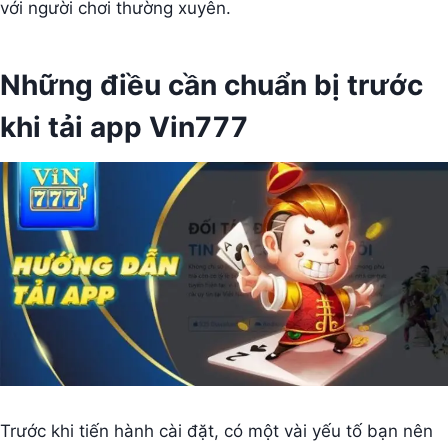
với người chơi thường xuyên.
Những điều cần chuẩn bị trước
khi tải app Vin777
Trước khi tiến hành cài đặt, có một vài yếu tố bạn nên