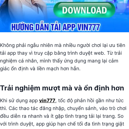
Không phải ngẫu nhiên mà nhiều người chơi lại ưu tiên
tải app thay vì truy cập bằng trình duyệt web. Từ trải
nghiệm cá nhân, mình thấy ứng dụng mang lại cảm
giác ổn định và liền mạch hơn hẳn.
Trải nghiệm mượt mà và ổn định hơn
Khi sử dụng app
vin777
, tốc độ phản hồi gần như tức
thì. Các thao tác đăng nhập, chuyển sảnh, vào trò chơi
đều diễn ra nhanh và ít gặp tình trạng tải lại trang. So
với trình duyệt, app giúp hạn chế tối đa tình trạng giật