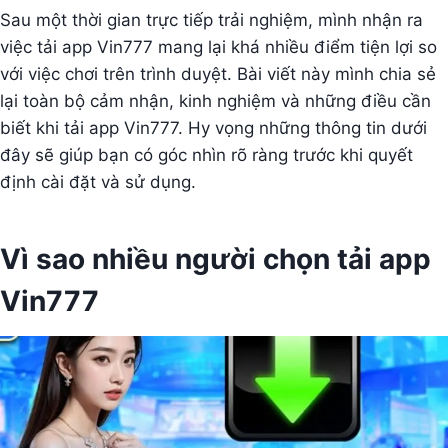
Sau một thời gian trực tiếp trải nghiệm, mình nhận ra
việc tải app Vin777 mang lại khá nhiều điểm tiện lợi so
với việc chơi trên trình duyệt. Bài viết này mình chia sẻ
lại toàn bộ cảm nhận, kinh nghiệm và những điều cần
biết khi tải app Vin777. Hy vọng những thông tin dưới
đây sẽ giúp bạn có góc nhìn rõ ràng trước khi quyết
định cài đặt và sử dụng.
Vì sao nhiều người chọn tải app
Vin777