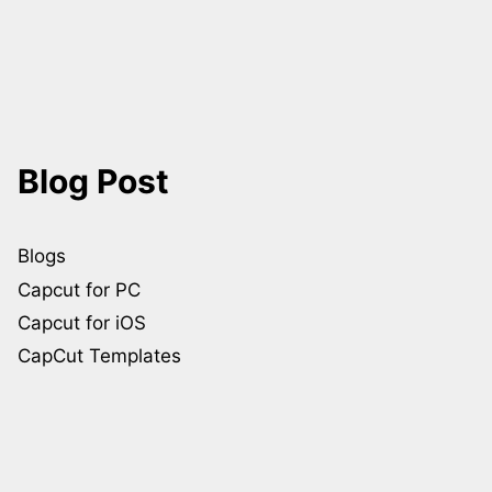
Blog Post
Blogs
Capcut for PC
Capcut for iOS
CapCut Templates