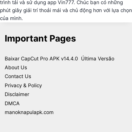
trình tải và sử dụng app Vin777. Chúc bạn có những
phút giây giải trí thoải mái và chủ động hơn với lựa chọn
của mình.
Important Pages
Baixar CapCut Pro APK v14.4.0 Última Versão
About Us
Contact Us
Privacy & Policy
Disclaimer
DMCA
manoknapulapk.com