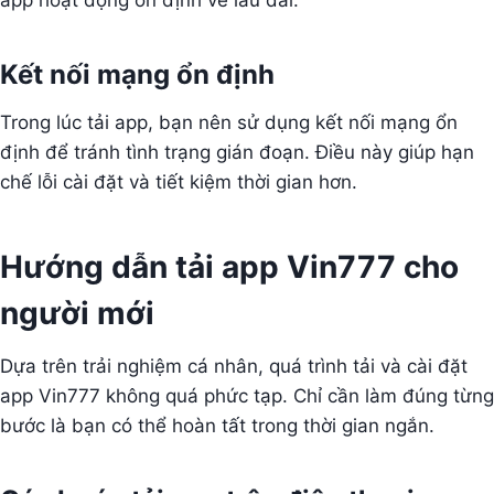
app hoạt động ổn định về lâu dài.
Kết nối mạng ổn định
Trong lúc tải app, bạn nên sử dụng kết nối mạng ổn
định để tránh tình trạng gián đoạn. Điều này giúp hạn
chế lỗi cài đặt và tiết kiệm thời gian hơn.
Hướng dẫn tải app Vin777 cho
người mới
Dựa trên trải nghiệm cá nhân, quá trình tải và cài đặt
app Vin777 không quá phức tạp. Chỉ cần làm đúng từng
bước là bạn có thể hoàn tất trong thời gian ngắn.