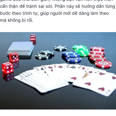
cẩn thận để tránh sai sót. Phần này sẽ hướng dẫn từng
bước theo trình tự, giúp người mới dễ dàng làm theo
mà không bị rối.