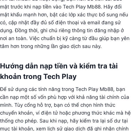
mật trước khi nạp tiền vào Tech Play Mb88. Hãy đổi
mật khẩu mạnh hơn, bật các lớp xác thực bổ sung nếu
có, cập nhật đầy đủ số điện thoại và email đang sử
dụng. Đồng thời, ghi chú riêng thông tin đăng nhập ở
nơi an toàn. Việc chuẩn bị kỹ càng từ đầu giúp bạn yên
tâm hơn trong những lần giao dịch sau này.
Hướng dẫn nạp tiền và kiểm tra tài
khoản trong Tech Play
Để sử dụng các tính năng trong Tech Play Mb88, bạn
cần nạp một số vốn phù hợp với khả năng tài chính của
mình. Tùy cổng hỗ trợ, bạn có thể chọn hình thức
chuyển khoản, ví điện tử hoặc phương thức khác mà hệ
thống cho phép. Sau khi nạp, hãy kiểm tra lại số dư tại
mục tài khoản, xem lịch sử giao dịch đã ghi nhận chính