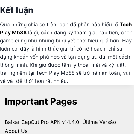
Kết luận
Qua những chia sẻ trên, bạn đã phần nào hiểu rõ
Tech
Play Mb88
là gì, cách đăng ký tham gia, nạp tiền, chọn
game cũng như những bí quyết chơi hiệu quả hơn. Hãy
luôn coi đây là hình thức giải trí có kế hoạch, chỉ sử
dụng khoản vốn phù hợp và tận dụng ưu đãi một cách
thông minh. Khi giữ được tâm lý thoải mái và kỷ luật,
trải nghiệm tại Tech Play Mb88 sẽ trở nên an toàn, vui
vẻ và “dễ thở” hơn rất nhiều.
Important Pages
Baixar CapCut Pro APK v14.4.0 Última Versão
About Us