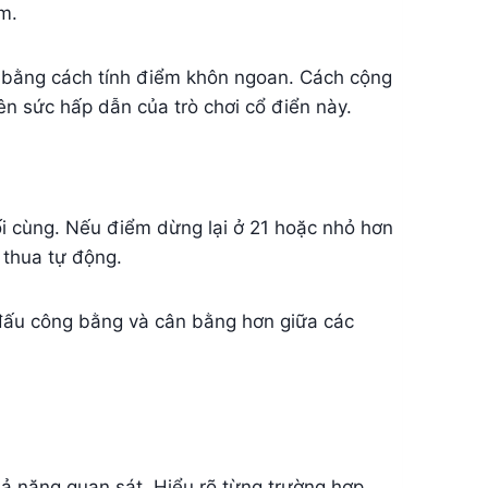
ểm.
thế bằng cách tính điểm khôn ngoan. Cách cộng
ên sức hấp dẫn của trò chơi cổ điển này.
ối cùng. Nếu điểm dừng lại ở 21 hoặc nhỏ hơn
 thua tự động.
 đấu công bằng và cân bằng hơn giữa các
ả năng quan sát. Hiểu rõ từng trường hợp