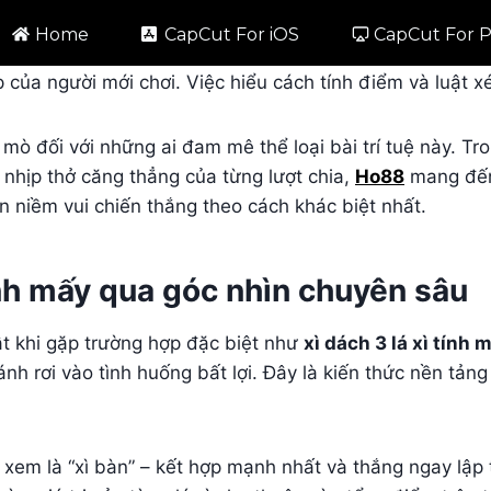
Home
CapCut For iOS
CapCut For 
 của người mới chơi. Việc hiểu cách tính điểm và luật xét
 mò đối với những ai đam mê thể loại bài trí tuệ này. Tr
 nhịp thở căng thẳng của từng lượt chia,
Ho88
mang đến 
n niềm vui chiến thắng theo cách khác biệt nhất.
ính mấy qua góc nhìn chuyên sâu
ật khi gặp trường hợp đặc biệt như
xì dách 3 lá xì tính 
nh rơi vào tình huống bất lợi. Đây là kiến thức nền tản
c xem là “xì bàn” – kết hợp mạnh nhất và thắng ngay lập t