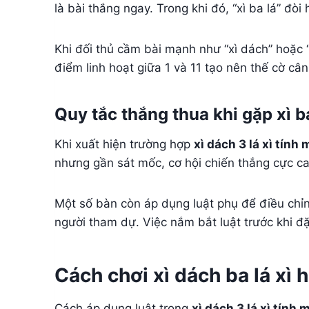
là bài thắng ngay. Trong khi đó, “xì ba lá” đò
Khi đối thủ cầm bài mạnh như “xì dách” hoặc “
điểm linh hoạt giữa 1 và 11 tạo nên thế cờ câ
Quy tắc thắng thua khi gặp xì b
Khi xuất hiện trường hợp
xì dách 3 lá xì tính
nhưng gần sát mốc, cơ hội chiến thắng cực cao
Một số bàn còn áp dụng luật phụ để điều chỉ
người tham dự. Việc nắm bắt luật trước khi đặ
Cách chơi xì dách ba lá xì 
Cách áp dụng luật trong
xì dách 3 lá xì tính 