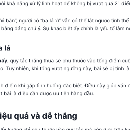
i hỏi khả năng xử lý linh hoạt để không bị vượt quá 21 đi
xì bàn”, người có “ba lá xì” vẫn có thể lật ngược tình 
n bằng đáng chú ý. Sự khác biệt ấy chính là yếu tố làm n
a lá
 mấy
, quy tắc thắng thua sẽ phụ thuộc vào tổng điểm cu
. Tuy nhiên, khi tổng vượt ngưỡng này, bài sẽ bị tính là
nh điểm khi gặp tình huống đặc biệt. Điều này giúp ván
t bài là điều cần được ưu tiên hàng đầu.
hiệu quả và dễ thắng
mấy
không chỉ phụ thuộc vào quy tắc mà còn dựa trên kh