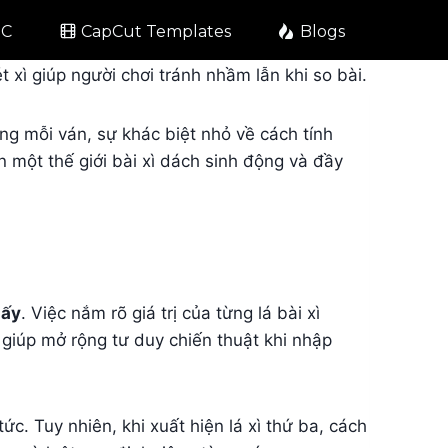
PC
CapCut Templates
Blogs
 xì giúp người chơi tránh nhầm lẫn khi so bài.
ong mỗi ván, sự khác biệt nhỏ về cách tính
một thế giới bài xì dách sinh động và đầy
mấy
. Việc nắm rõ giá trị của từng lá bài xì
g giúp mở rộng tư duy chiến thuật khi nhập
ức. Tuy nhiên, khi xuất hiện lá xì thứ ba, cách